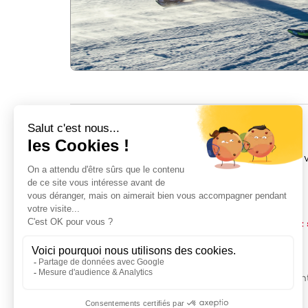
INFOS
Aller / retour piétons télécabine 1
Votre forfait "
" 
Télécabine de la Gorge
Télécabine de Montjoie
Télécabine de la Ruelle
Attention : vous ne pourrez pas utiliser ce forfai
PROGRAMME FID
É
LIT
É - Fideloski
Commander en ligne :
En achetant en ligne, vous serez automatiquement
J'EN PROFITE :