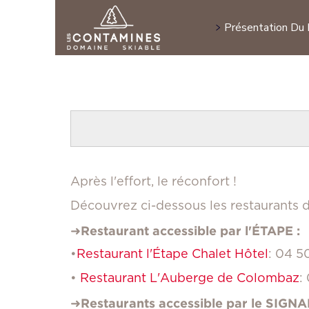
Présentation Du
PRÉSENTATION DU DOMAINE
FIDELOSKI
ETE
ACTIVITÉ
Plan des pistes
Tarifs
Fideloski
Randonnées
Zones Ludiques
Horaires
Programme Propriétaires
Restaurants
Activités
Lac de l'Etape
Parapente
VTT
Après l'effort, le réconfort !
Découvrez ci-dessous les restaurants d'
➜Restaurant accessible par l'ÉTAPE :
•
Restaurant l'Étape Chalet Hôtel
: 04 5
•
Restaurant L'Auberge de Colombaz
:
➜Restaurants accessible par le SIGNAL