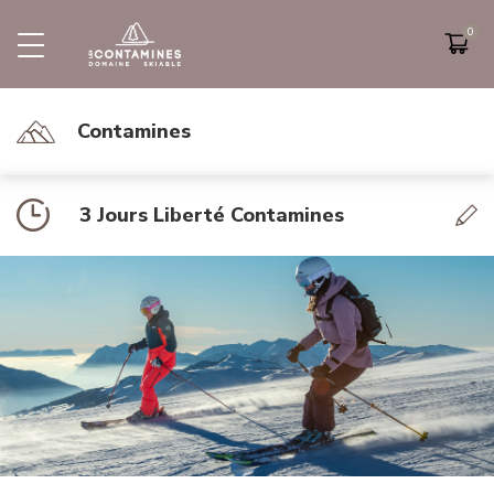
PRÉSENTATION DU DOMAINE
FIDELOSKI
ETE
ACTIVITÉ
Plan des pistes
Tarifs
Fideloski
Randonnées
Contamines
Zones Ludiques
Horaires
Programme Propriétaires
Restaurants
Activités
Lac de l'Etape
3 Jours Liberté Contamines
Parapente
VTT