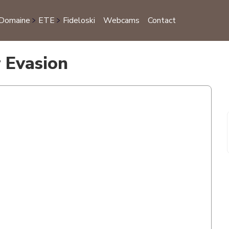
 Domaine
ETE
Fideloski
Webcams
Contact
S
r Evasion