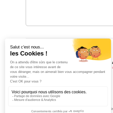
INFOS
Le forfait Evasion Mont-Blanc vous donne accès a
Les Contamines / Hauteluce
(non relié à ski, vou
stations)
Saint-Gervais
Megève
Combloux
Saint-Nicolas de Véroce
La Giettaz
PACK TRIBU
- Tarif famille
-10%
de réduction avec l'achat simultané d'au mo