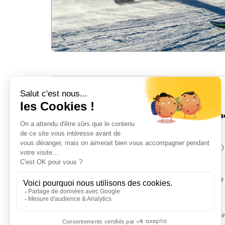
INFOS
Avec votre forfait de ski Contamines vous avez ac
25 remontées mécaniques
Des pistes variées de 1164 m à 2500 m
48 pistes (9 noires, 19 rouges, 12 bleus et 8 vertes)
2 versants : Contamines et Hauteluce
2 zones débutantes situées dans le village
3 zones débutantes situées sur le domaine skiable
1 Ludo-park
PACK TRIBU
- Tarif famille
-10%
de réduction avec l'achat simultané d'au mo