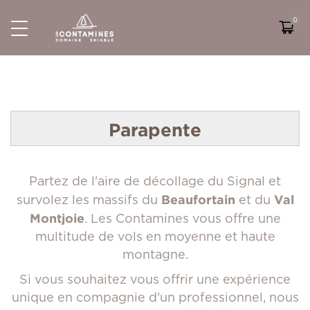
PRÉSENTATION DU DOMAINE
FIDELOSKI
ETE
ACTIVITÉ
Plan des pistes
Tarifs
Fideloski
Randonnées
Zones Ludiques
Horaires
Programme Propriétaires
Restaurants
Activités
Lac de l'Etape
Parapente
Parapente
VTT
Partez de l'aire de décollage du Signal et
Beaufortain
Val
survolez les massifs du
et du
Montjoie
. Les Contamines vous offre une
multitude de vols en moyenne et haute
montagne.
Si vous souhaitez vous offrir une expérience
unique en compagnie d'un professionnel, nous